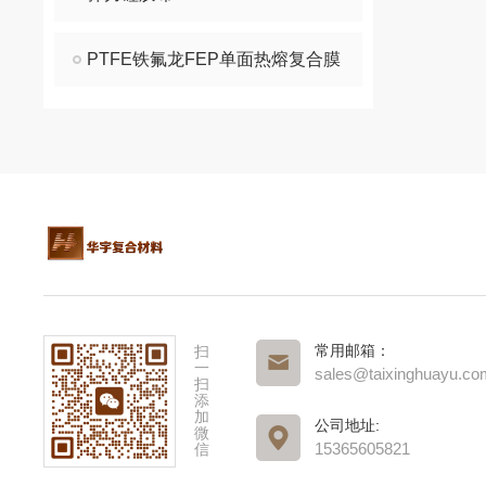
PTFE铁氟龙FEP单面热熔复合膜
常用邮箱：
扫
一
sales@taixinghuayu.co
扫
添
加
公司地址:
微
15365605821
信