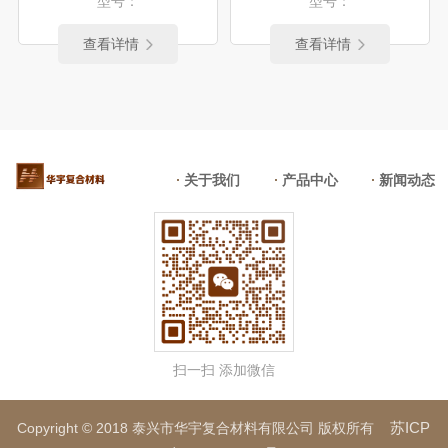
型号：
型号：
查看详情
查看详情
关于我们
产品中心
新闻动态
扫一扫 添加微信
苏ICP
Copyright © 2018 泰兴市华宇复合材料有限公司 版权所有