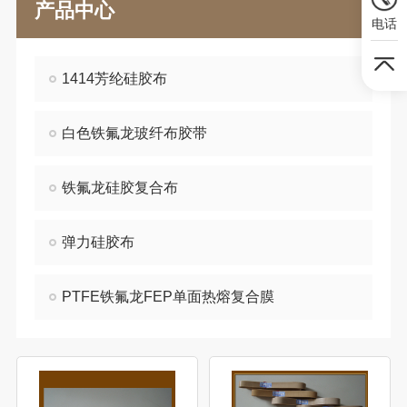
产品中心
电话
1414芳纶硅胶布
白色铁氟龙玻纤布胶带
铁氟龙硅胶复合布
弹力硅胶布
PTFE铁氟龙FEP单面热熔复合膜